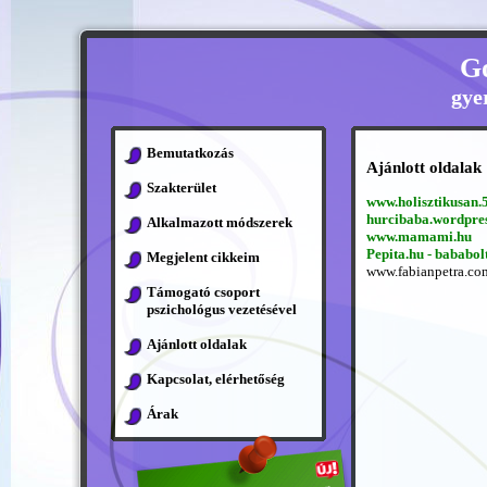
G
gye
Bemutatkozás
Ajánlott oldalak
Szakterület
www.holisztikusan.
hurcibaba.wordpre
Alkalmazott módszerek
www.mamami.hu
Pepita.hu - bababo
Megjelent cikkeim
www.fabianpetra.co
Támogató csoport
pszichológus vezetésével
Ajánlott oldalak
Kapcsolat, elérhetőség
Árak