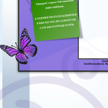
Támogató csoport folyamatosan
indul szülőknek:
GYERMEKNEVELÉSI KÉRDÉSEK
PÁRKAPCSOLATI GUBANCOK
CSALÁDI KONFLIKTUSOK
Gold
Szülőkonzultáció. B